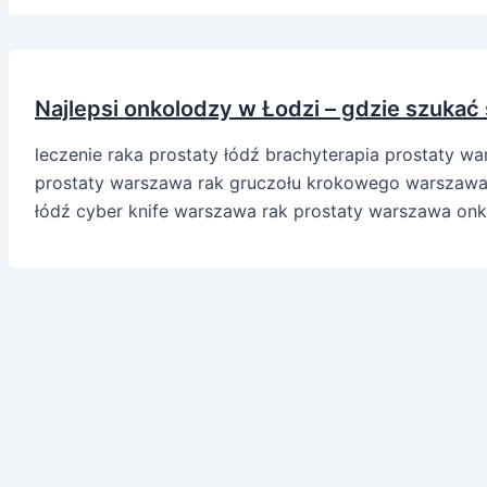
Najlepsi onkolodzy w Łodzi – gdzie szukać
leczenie raka prostaty łódź brachyterapia prostaty w
prostaty warszawa rak gruczołu krokowego warszawa p
łódź cyber knife warszawa rak prostaty warszawa onko