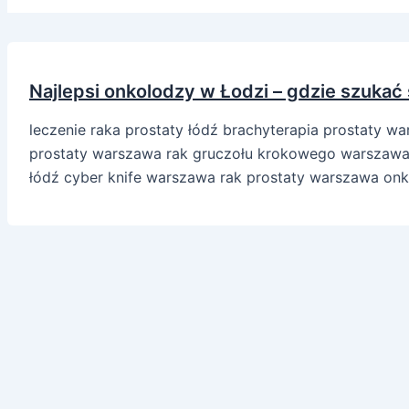
Najlepsi onkolodzy w Łodzi – gdzie szukać
leczenie raka prostaty łódź brachyterapia prostaty w
prostaty warszawa rak gruczołu krokowego warszawa p
łódź cyber knife warszawa rak prostaty warszawa onko